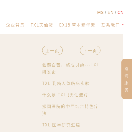
MS
EN
CN
企业背景
TXL天仙液
EX18 草本精华素
联系我们
上一页
下一页
尝遍百苦，熬成良药---TXL
谘
研发史
询
服
TXL 乳癌人体临床实验
务
什么是 TXL (天仙液)？
振国医院的中西结合特色疗
法
TXL 医学研究汇篇