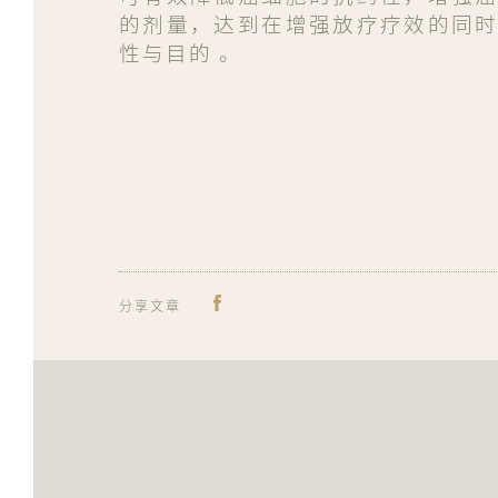
的剂量，达到在增强放疗疗效的同
性与目的 。
♥访问面子书以了解更多详情：
http
分享文章