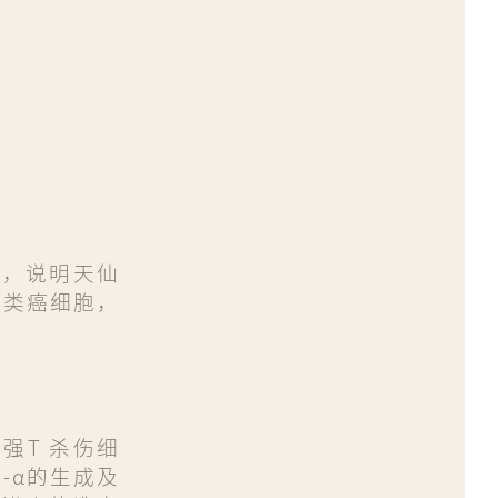
础，说明天仙
人类癌细胞，
强T 杀伤细
-α的生成及