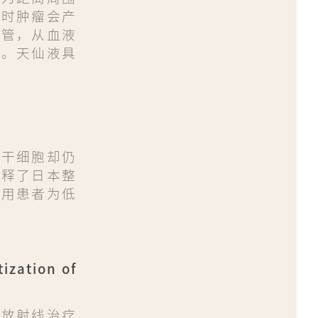
此时肿瘤会产
血管，从血液
段。天仙液具
癌干细胞却仍
解释了日本整
服用患者为低
ation of
低放射线治疗