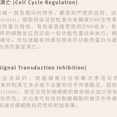
ell Cycle Regulation)
，在每一其及期间的转折，都受到严密的监控，
points)。细胞经由这些检查点来确保DNA在
列的蛋白组成，有些能直接受损的DNA结合，
能，最终的细胞反应则交由一些功能性蛋白来执行。
的癌化。天仙液能有效调控相关的功能性蛋白与
份浓烈甚至凋亡。
 Transduction Inhibition)
杂且活跃的，而癌细胞往往依赖次序活化
生回馈机制来抑制其它多余或不必要的讯号传递路径，因
Addiction)，如无法找到癌细胞的致命弱点加以
生抗药性。天仙液可有效抑制癌细胞的致讯号传
到减低癌细胞抗药性的附加效果。