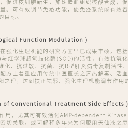
性，促进皮细胞新生，加速造血组织核酸合成，
数量。可有效调节免疫功能，使免疫系统能有效
的目标
。
cal Function Modulation )
去在强化生理机能的研究方面早已成果丰硕，包
x)与红学球超氧歧化酶(SOD)的活性，有效抗氧
维化、抗过敏、抗菌、抗B型肝炎病毒复制活性
在配方上着重应用传统中医擅长之清热解毒、活
阳之理，达到扶正祛邪、强化生理机能调节作用
Conventional Treatment Side Effects 
尤其可有效活化AMP-dependent Kinas
有密切关联，或可解释多年来为何服用天仙液之