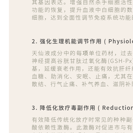
其基因表达。增强自然杀手细胞活
功能的恢复，提升血液中白细胞的
细胞，达到全面性调节免疫系统功能
2. 强化生理机能调节作用 ( Physiologi
天仙液成分中的每项单位药材，过
神经提高谷胱甘肽过氧化酶(GSH-P
基，延缓衰老作用，还能有效抗肝纤
血糖、助消化、安眠、止痛，尤其
散结、行气止痛、补气养血、滋阴补
3. 降低化放疗毒副作用 ( Reduction of 
有效降低传统化放疗时常见的种种副作用，
酸依赖性激酶。此激酶对促进市与