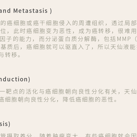
nd Metastasis )
力的癌细胞或癌干细胞侵入的周遭组织，透过局
部位，此时癌细胞变为恶性，成为癌转移，很难
因子的能力，而分泌蛋白质分解酶，包括MMP
织基质后，癌细胞就可以驱直入了，所以天仙液能
与转移。
nduction)
 此一靶点的活化与癌细胞朝向良性分化有关，天
癌细胞朝向良性分化，降低癌细胞的恶性。
is)
血管摄取养分，随着肿瘤变大，有些癌细胞就会