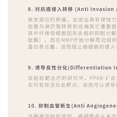
8. 对抗癌侵入转移 (Anti Invasion a
原发部位的肿瘤，会送出具有侵蚀
血管与淋巴管转移到远端其它重要
其中纤维母细胞因失去组织抑制分解
肽酶），而在MMP开始分解周边组
蛋白表达量，进而阻止癌细胞的侵入
9. 诱导良性分化(Differentiation I
目前标靶治疗的研究中，PPAR-ϒ
实可有效活化此靶点，进而可以诱导
10. 抑制血管新生(Anti Angiogenes
当肿瘤开始形成时，癌细胞会从未