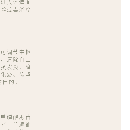
促进人体造血
吞噬或毒杀癌
括可调节中枢
化，清除自由
、抗发炎、降
血化瘀、软坚
的目的。
)
e 单磷酸腺苷
患者，普遍都