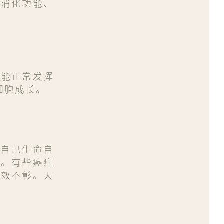
善消化功能、
不能正常发挥
细胞成长。
束自己生命自
来。有些癌症
疗效不彰。天