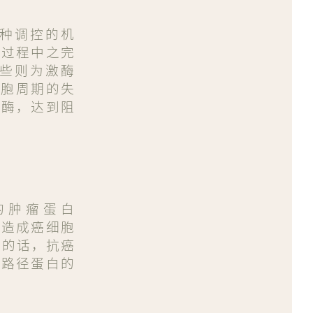
这种调控的机
传承过程中之完
有些则为激酶
细胞周期的失
激酶，达到阻
的肿瘤蛋白
而造成癌细胞
攻击的话，抗癌
递路径蛋白的