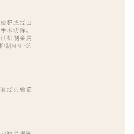
部侵犯或经由
用手术切除。
（低机制金属
抑制MMP的
仙液经实验证
因为距离周围