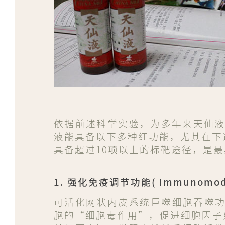
依据前述科学实验，为多年来天仙
液能具备以下多种红功能，尤其在下
具备超过10项以上的标靶途径，是
1. 强化免疫调节功能( Immunomodul
可活化网状内皮系统巨噬细胞吞噬功
胞的“细胞毒作用”，促进细胞因子如白