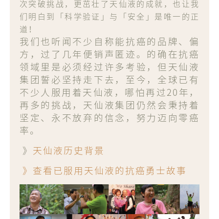
次突破挑战，更茁壮了天仙液的成就，也让我
们明白到「科学验证」与「安全」是唯一的正
道！
我们也听闻不少自称能抗癌的品牌、偏
方，过了几年便销声匿迹。的确在抗癌
领域里是必须经过许多考验，但天仙液
集团誓必坚持走下去，至今，全球已有
不少人服用着天仙液，哪怕再过20年，
再多的挑战，天仙液集团仍然会秉持着
坚定、永不放弃的信念，努力迈向零癌
率。
》
天仙液历史背景
》查看已服用天仙液的抗癌勇士故事